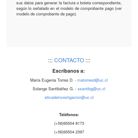
sus datos para generar la factura o boleta correspondiente,
según lo señalado en el modelo de comprobante pago (ver
modelo de comprobante de pago).
:::
CONTACTO
:::
Escríbanos a:
María Eugenia Torres D. -
matorresd@uc.cl
Solange Santibáñez G. -
ssantibg@uc.cl
eticadeinvestigacion@uc.cl
Teléfonos:
(+56)95504 8173
(+56)95504 2397