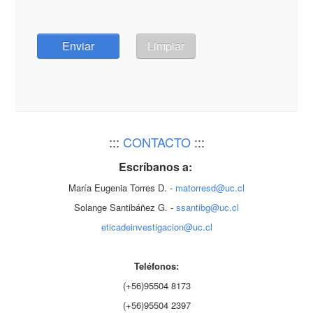
Enviar
Limpiar
:::
CONTACTO
:::
Escríbanos a:
María Eugenia Torres D. -
matorresd@uc.cl
Solange Santibáñez G. -
ssantibg@uc.cl
eticadeinvestigacion@uc.cl
Teléfonos:
(+56)95504 8173
(+56)95504 2397