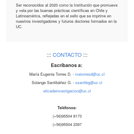
Ser reconocidos al 2020 como la Institución que promueve
y vela por las buenas prácticas científicas en Chile y
Latinoamérica, reflejadas en el sello que se imprime en
nuestros investigadores y futuros doctores formados en la
UC.
:::
CONTACTO
:::
Escríbanos a:
María Eugenia Torres D. -
matorresd@uc.cl
Solange Santibáñez G. -
ssantibg@uc.cl
eticadeinvestigacion@uc.cl
Teléfonos:
(+56)95504 8173
(+56)95504 2397