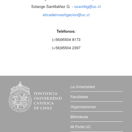
Solange Santibáñez G. -
ssantibg@uc.cl
eticadeinvestigacion@uc.cl
Teléfonos:
(+56)95504 8173
(+56)95504 2397
La Universidad
Facultades
Organizaciones
Bibliotecas
Mi Portal UC