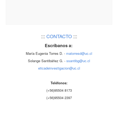
:::
CONTACTO
:::
Escríbanos a:
María Eugenia Torres D. -
matorresd@uc.cl
Solange Santibáñez G. -
ssantibg@uc.cl
eticadeinvestigacion@uc.cl
Teléfonos:
(+56)95504 8173
(+56)95504 2397