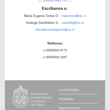
Escríbanos a:
María Eugenia Torres D. -
matorresd@uc.cl
Solange Santibáñez G. -
ssantibg@uc.cl
eticadeinvestigacion@uc.cl
Teléfonos:
(+56)95504 8173
(+56)95504 2397
La Universidad
Facultades
Organizaciones