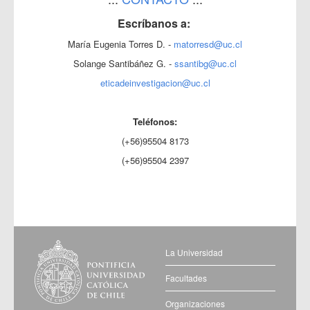
Escríbanos a:
María Eugenia Torres D. -
matorresd@uc.cl
Solange Santibáñez G. -
ssantibg@uc.cl
eticadeinvestigacion@uc.cl
Teléfonos:
(+56)95504 8173
(+56)95504 2397
La Universidad
Facultades
Organizaciones