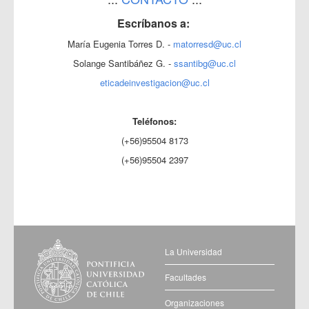
Escríbanos a:
María Eugenia Torres D. -
matorresd@uc.cl
Solange Santibáñez G. -
ssantibg@uc.cl
eticadeinvestigacion@uc.cl
Teléfonos:
(+56)95504 8173
(+56)95504 2397
La Universidad
Facultades
Organizaciones