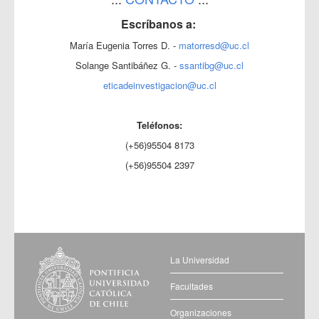
Escríbanos a:
María Eugenia Torres D. -
matorresd@uc.cl
Solange Santibáñez G. -
ssantibg@uc.cl
eticadeinvestigacion@uc.cl
Teléfonos:
(+56)95504 8173
(+56)95504 2397
La Universidad
Facultades
Organizaciones