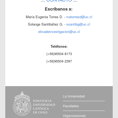
Escríbanos a:
María Eugenia Torres D. -
matorresd@uc.cl
Solange Santibáñez G. -
ssantibg@uc.cl
eticadeinvestigacion@uc.cl
Teléfonos:
(+56)95504 8173
(+56)95504 2397
La Universidad
Facultades
Organizaciones