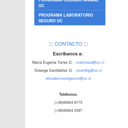
UC
PROGRAMA LABORATORIO
SEGURO UC
:::
CONTACTO
:::
Escríbanos a:
María Eugenia Torres D. -
matorresd@uc.cl
Solange Santibáñez G. -
ssantibg@uc.cl
eticadeinvestigacion@uc.cl
Teléfonos:
(+56)95504 8173
(+56)95504 2397