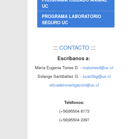
UC
PROGRAMA LABORATORIO
SEGURO UC
:::
CONTACTO
:::
Escríbanos a:
María Eugenia Torres D. -
matorresd@uc.cl
Solange Santibáñez G. -
ssantibg@uc.cl
eticadeinvestigacion@uc.cl
Teléfonos:
(+56)95504 8173
(+56)95504 2397