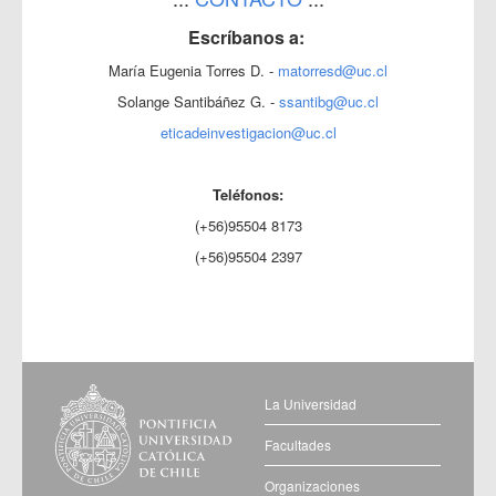
Escríbanos a:
María Eugenia Torres D. -
matorresd@uc.cl
Solange Santibáñez G. -
ssantibg@uc.cl
eticadeinvestigacion@uc.cl
Teléfonos:
(+56)95504 8173
(+56)95504 2397
La Universidad
Facultades
Organizaciones