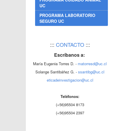
UC
PROGRAMA LABORATORIO
SEGURO UC
:::
CONTACTO
:::
Escríbanos a:
María Eugenia Torres D. -
matorresd@uc.cl
Solange Santibáñez G. -
ssantibg@uc.cl
eticadeinvestigacion@uc.cl
Teléfonos:
(+56)95504 8173
(+56)95504 2397